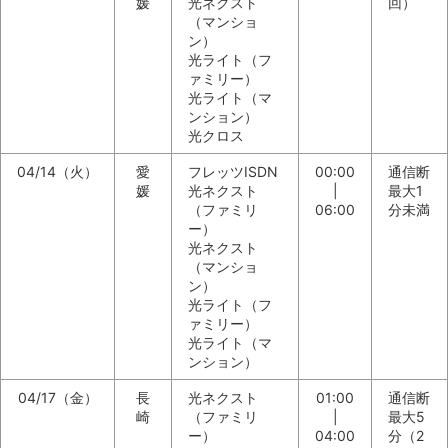
媛
光ネクスト
回）
（マンショ
ン）
光ライト（フ
ァミリー）
光ライト（マ
ンション）
光クロス
04/14（火）
愛
フレッツISDN
00:00
通信断
媛
光ネクスト
|
最大1
（ファミリ
06:00
分未満
ー）
光ネクスト
（マンショ
ン）
光ライト（フ
ァミリー）
光ライト（マ
ンション）
04/17（金）
長
光ネクスト
01:00
通信断
崎
（ファミリ
|
最大5
ー）
04:00
分（2