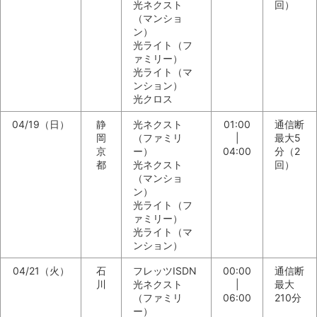
光ネクスト
回）
（マンショ
ン）
光ライト（フ
ァミリー）
光ライト（マ
ンション）
光クロス
04/19（日）
静
光ネクスト
01:00
通信断
岡
（ファミリ
|
最大5
京
ー）
04:00
分（2
都
光ネクスト
回）
（マンショ
ン）
光ライト（フ
ァミリー）
光ライト（マ
ンション）
04/21（火）
石
フレッツISDN
00:00
通信断
川
光ネクスト
|
最大
（ファミリ
06:00
210分
ー）